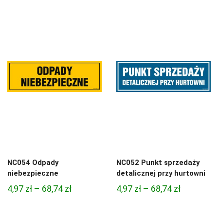
cen:
cen:
od
od
3,33 zł
3,33 zł
do
do
81,47 zł
81,47 zł
NC054 Odpady
NC052 Punkt sprzedaży
niebezpieczne
detalicznej przy hurtowni
Zakres
Zakres
4,97
zł
–
68,74
zł
4,97
zł
–
68,74
zł
cen:
cen:
od
od