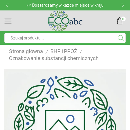
Dostarczamy w każde miejsce w kraju
0
Pole
wyszukiwania
Strona główna
BHP i PPOŻ
/
/
Oznakowanie substancji chemicznych