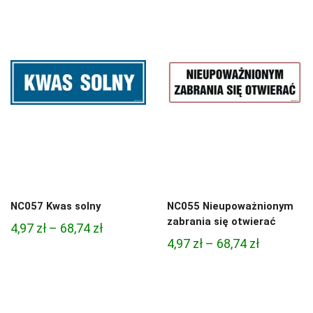
4,97 zł
4,97 zł
do
do
68,74 zł
68,74 zł
NC057 Kwas solny
NC055 Nieupoważnionym
zabrania się otwierać
Zakres
4,97
zł
–
68,74
zł
Zakres
4,97
zł
–
68,74
zł
cen:
cen:
od
od
4,97 zł
4,97 zł
do