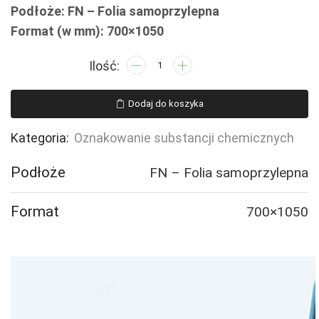
Podłoże: FN – Folia samoprzylepna
Format (w mm): 700×1050
ilość
LB011
Substancja
Dodaj do koszyka
bardzo
toksyczna
Kategoria:
Oznakowanie substancji chemicznych
Podłoże
FN – Folia samoprzylepna
Format
700×1050