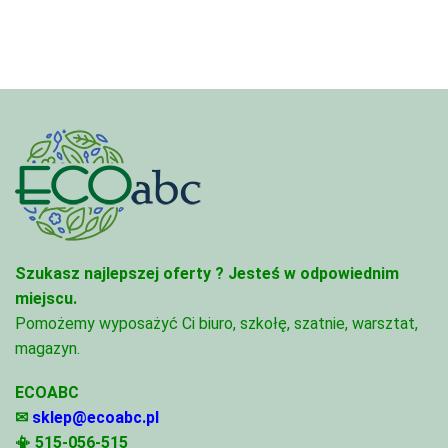
do
68,74 zł
68,74 zł
Szukasz najlepszej oferty ?
Jesteś w odpowiednim
miejscu.
Pomożemy wyposażyć Ci biuro, szkołę, szatnie, warsztat,
magazyn.
ECOABC
✉
sklep@ecoabc.pl
📳
515-056-515