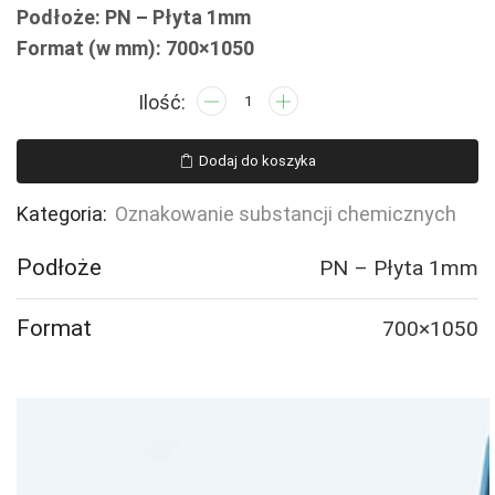
Podłoże: PN – Płyta 1mm
Format (w mm): 700×1050
ilość
LB011
Substancja
Dodaj do koszyka
bardzo
toksyczna
Kategoria:
Oznakowanie substancji chemicznych
Podłoże
PN – Płyta 1mm
Format
700×1050