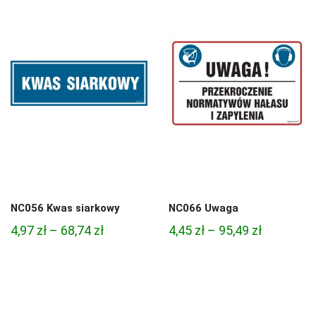
3,33 zł
4,45 zł
do
do
81,47 zł
95,49 zł
NC056 Kwas siarkowy
NC066 Uwaga
Zakres
Zakres
4,97
zł
–
68,74
zł
4,45
zł
–
95,49
zł
cen:
cen:
od
od
4,97 zł
4,45 zł
do
do