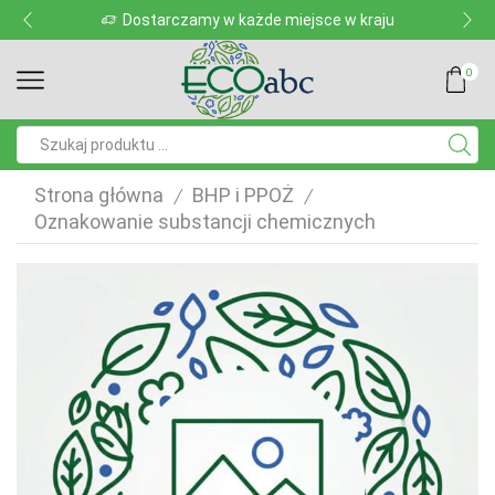
Dostarczamy w każde miejsce w kraju
0
Pole
wyszukiwania
Strona główna
BHP i PPOŻ
/
/
Oznakowanie substancji chemicznych