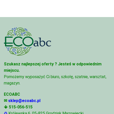
68,74 zł
95,49 zł
Szukasz najlepszej oferty ?
Jesteś w odpowiednim
miejscu.
Pomożemy wyposażyć Ci biuro, szkołę, szatnie, warsztat,
magazyn.
ECOABC
✉
sklep@ecoabc.pl
📳
515-056-515
♻
Królewska 6, 05-825 Grodzisk Mazowiecki