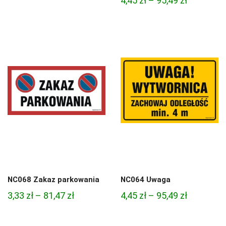
4,45
zł
–
95,49
zł
cen:
cen:
od
od
3,33 zł
4,45 zł
do
do
81,47 zł
95,49 zł
NC068 Zakaz parkowania
NC064 Uwaga
Zakres
Zakres
3,33
zł
–
81,47
zł
4,45
zł
–
95,49
zł
cen:
cen:
od
od