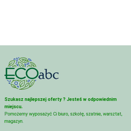
od
3,33 zł
3,33 zł
do
do
81,47 zł
81,47 zł
Szukasz najlepszej oferty ?
Jesteś w odpowiednim
miejscu.
Pomożemy wyposażyć Ci biuro, szkołę, szatnie, warsztat,
magazyn.