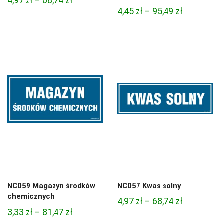
4,97
zł
–
68,74
zł
Zakres
4,45
zł
–
95,49
zł
cen:
cen:
od
od
4,97 zł
4,45 zł
do
do
68,74 zł
95,49 zł
NC059 Magazyn środków
NC057 Kwas solny
chemicznych
Zakres
4,97
zł
–
68,74
zł
Zakres
3,33
zł
–
81,47
zł
cen: