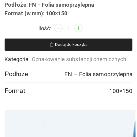
Podłoże: FN – Folia samoprzylepna
Format (w mm): 100×150
ilość
LB011
Substancja
Dodaj do koszyka
bardzo
toksyczna
Kategoria:
Oznakowanie substancji chemicznych
Podłoże
FN – Folia samoprzylepna
Format
100×150