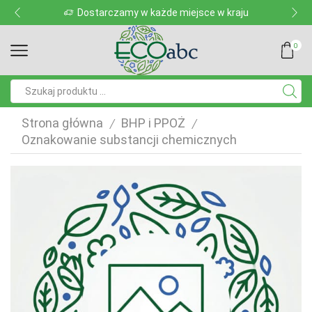
Dostarczamy w każde miejsce w kraju
0
Pole
wyszukiwania
Strona główna
BHP i PPOŻ
/
/
Oznakowanie substancji chemicznych