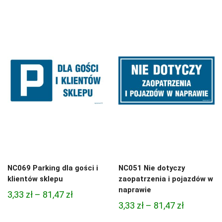
cen:
od
od
4,97 zł
3,33 zł
do
do
68,74 zł
81,47 zł
NC069 Parking dla gości i
NC051 Nie dotyczy
klientów sklepu
zaopatrzenia i pojazdów w
naprawie
Zakres
3,33
zł
–
81,47
zł
Zakres
3,33
zł
–
81,47
zł
cen:
cen:
od