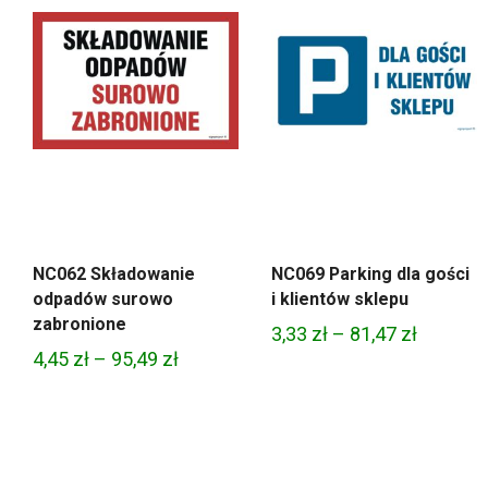
NC062 Składowanie
NC069 Parking dla gości
odpadów surowo
i klientów sklepu
zabronione
Zakres
3,33
zł
–
81,47
zł
Zakres
4,45
zł
–
95,49
zł
cen:
cen:
od
od
3,33 zł
4,45 zł
do
do
81,47 zł