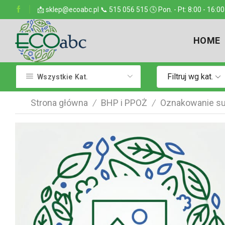
ejsce w kraju
📩 sklep@ecoabc.pl 📞 515 056 515 🕓 Pon. - Pt: 8:00 - 16:00
Dostarczamy w każde miejsce
HOME
Filtruj wg kat.
Wszystkie Kat.
Strona główna
BHP i PPOŻ
Oznakowanie su
/
/