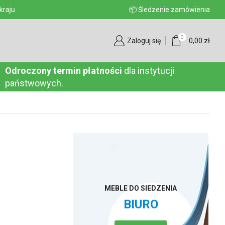
aju
📦 Śledzenie zamówienia
0
Zaloguj się
0,00
zł
Odroczony termin płatności
dla instytucji
państwowych.
MEBLE DO SIEDZENIA
BIURO