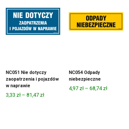
NC051 Nie dotyczy
NC054 Odpady
zaopatrzenia i pojazdów
niebezpieczne
w naprawie
Zakres
4,97
zł
–
68,74
zł
Zakres
3,33
zł
–
81,47
zł
cen:
cen:
od
od
4,97 zł
3,33 zł
do
do
68,74 zł