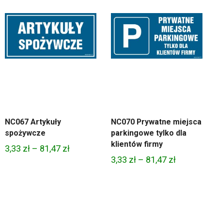
NC067 Artykuły
NC070 Prywatne miejsca
spożywcze
parkingowe tylko dla
klientów firmy
Zakres
3,33
zł
–
81,47
zł
Zakres
3,33
zł
–
81,47
zł
cen:
cen:
od
od
3,33 zł
3,33 zł
do
do
81,47 zł