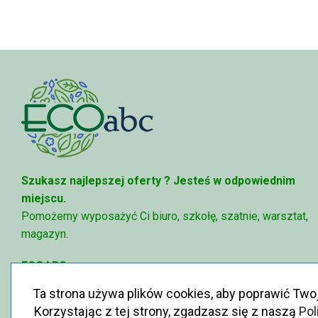
95,49 zł
Szukasz najlepszej oferty ?
Jesteś w odpowiednim
miejscu.
Pomożemy wyposażyć Ci biuro, szkołę, szatnie, warsztat,
magazyn.
ECOABC
✉
sklep@ecoabc.pl
Ta strona używa plików cookies, aby poprawić Two
📳
515-056-515
Korzystając z tej strony, zgadzasz się z naszą
Pol