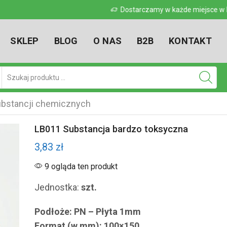
 w kraju
Dostarczamy w każde miejsce w kr
SKLEP
BLOG
O NAS
B2B
KONTAKT
Pole
wyszukiwania
bstancji chemicznych
LB011 Substancja bardzo toksyczna
3,83
zł
9 ogląda ten produkt
Jednostka:
szt.
Podłoże: PN – Płyta 1mm
Format (w mm): 100×150