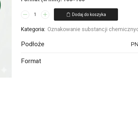
ilość
Dodaj do koszyka
LB011
Substancja
Kategoria:
Oznakowanie substancji chemiczny
bardzo
Podłoże
PN
toksyczna
Format