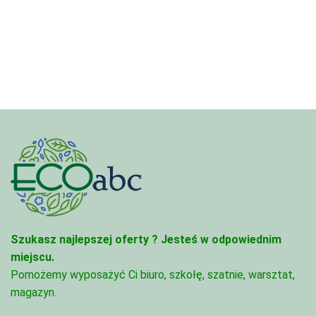
od
3,33 zł
4,45 zł
do
do
81,47 zł
95,49 zł
Szukasz najlepszej oferty ?
Jesteś w odpowiednim
miejscu.
Pomożemy wyposażyć Ci biuro, szkołę, szatnie, warsztat,
magazyn.