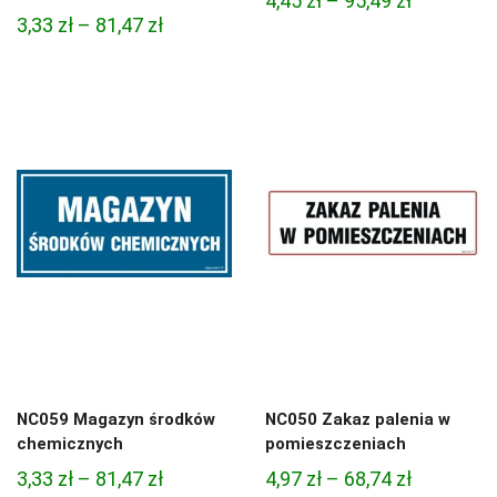
4,45
zł
–
95,49
zł
Zakres
3,33
zł
–
81,47
zł
cen:
cen:
od
od
4,45 zł
3,33 zł
do
do
95,49 zł
81,47 zł
NC059 Magazyn środków
NC050 Zakaz palenia w
chemicznych
pomieszczeniach
Zakres
Zakres
3,33
zł
–
81,47
zł
4,97
zł
–
68,74
zł