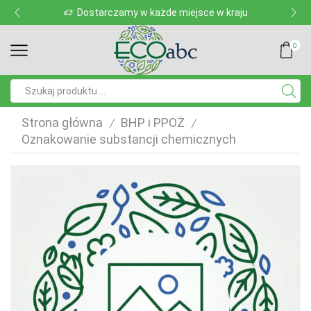
Dostarczamy w każde miejsce w kraju
0
Pole
wyszukiwania
Strona główna
BHP i PPOŻ
/
/
Oznakowanie substancji chemicznych