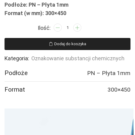
Podłoże: PN – Płyta 1mm
Format (w mm): 300×450
ilość
LB013
Substancja
Dodaj do koszyka
skrajnie
łatwopalna
Kategoria:
Oznakowanie substancji chemicznych
Podłoże
PN – Płyta 1mm
Format
300×450