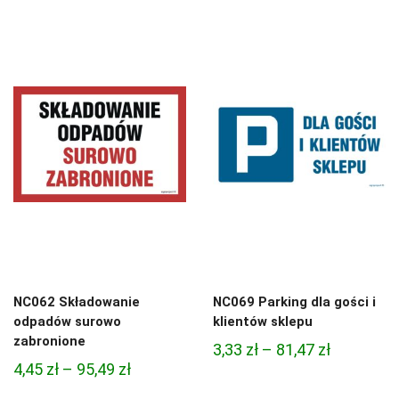
cen:
cen:
od
od
3,33 zł
4,97 zł
do
do
81,47 zł
68,74 zł
NC062 Składowanie
NC069 Parking dla gości i
odpadów surowo
klientów sklepu
zabronione
Zakres
3,33
zł
–
81,47
zł
Zakres
4,45
zł
–
95,49
zł
cen:
cen:
od