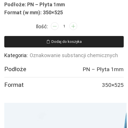
Podłoże: PN – Płyta 1mm
Format (w mm): 350×525
ilość
LB014
Drażniący
Dodaj do koszyka
/
środek,
Kategoria:
Oznakowanie substancji chemicznych
preparat
Podłoże
PN – Płyta 1mm
Format
350×525