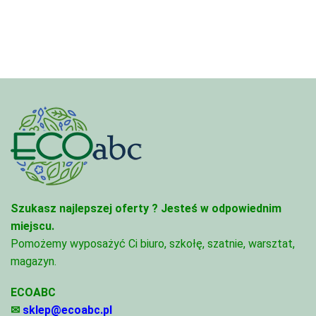
4,97 zł
do
do
95,49 zł
68,74 zł
Szukasz najlepszej oferty ?
Jesteś w odpowiednim
miejscu.
Pomożemy wyposażyć Ci biuro, szkołę, szatnie, warsztat,
magazyn.
ECOABC
✉
sklep@ecoabc.pl