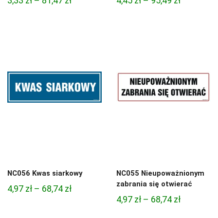
3,33
zł
–
81,47
zł
4,45
zł
–
95,49
zł
cen:
cen:
od
od
3,33 zł
4,45 zł
do
do
81,47 zł
95,49 zł
NC056 Kwas siarkowy
NC055 Nieupoważnionym
zabrania się otwierać
Zakres
4,97
zł
–
68,74
zł
Zakres
4,97
zł
–
68,74
zł
cen:
cen:
od