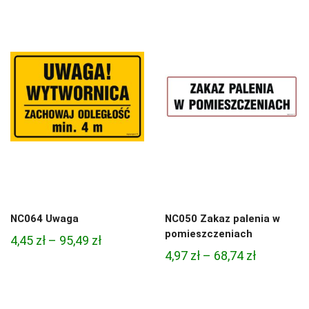
od
4,97 zł
4,97 zł
do
do
68,74 zł
68,74 zł
NC064 Uwaga
NC050 Zakaz palenia w
pomieszczeniach
Zakres
4,45
zł
–
95,49
zł
Zakres
4,97
zł
–
68,74
zł
cen:
cen:
od
od
4,45 zł