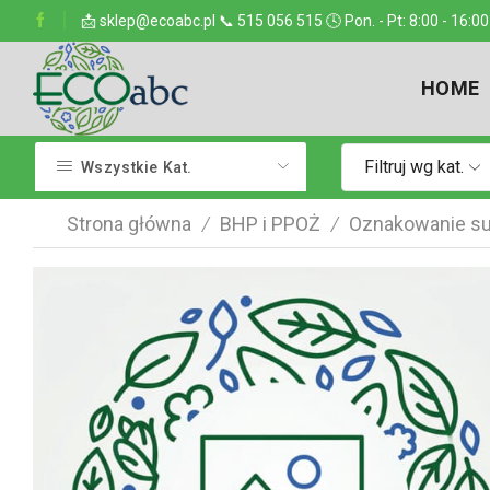
ejsce w kraju
📩 sklep@ecoabc.pl 📞 515 056 515 🕓 Pon. - Pt: 8:00 - 16:00
Dostarczamy w każde miejsce
HOME
Filtruj wg kat.
Wszystkie Kat.
Strona główna
BHP i PPOŻ
Oznakowanie su
/
/