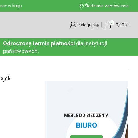
aju
📦 Śledzenie zamówienia
0
Zaloguj się
0,00
zł
Odroczony termin płatności
dla instytucji
państwowych.
ejek
MEBLE DO SIEDZENIA
BIURO