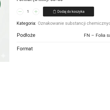
ilość
Dodaj do koszyka
LD001
Produkt
Kategoria:
Oznakowanie substancji chemiczny
wybuchowy
Podłoże
FN – Folia 
-
GHS01
-
Format
12
naklejek