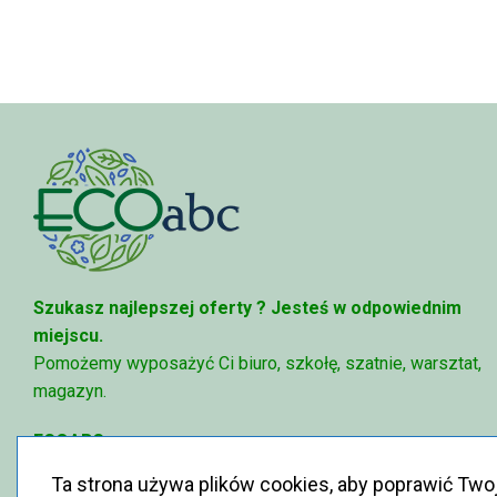
81,47 zł
95,49 zł
Szukasz najlepszej oferty ?
Jesteś w odpowiednim
miejscu.
Pomożemy wyposażyć Ci biuro, szkołę, szatnie, warsztat,
magazyn.
ECOABC
✉
sklep@ecoabc.pl
Ta strona używa plików cookies, aby poprawić Two
📳
515-056-515