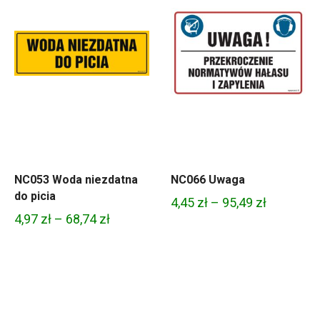
NC053 Woda niezdatna
NC066 Uwaga
do picia
Zakres
4,45
zł
–
95,49
zł
Zakres
4,97
zł
–
68,74
zł
cen:
cen:
od
od
4,45 zł
4,97 zł
do
do
95,49 zł
68,74 zł