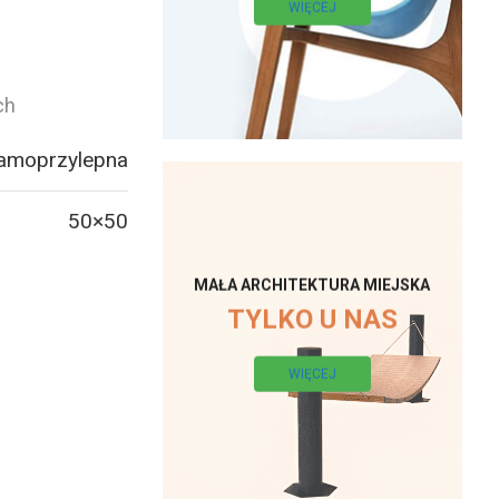
WIĘCEJ
ch
samoprzylepna
50×50
MAŁA ARCHITEKTURA MIEJSKA
TYLKO U NAS
WIĘCEJ