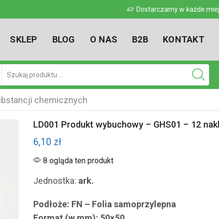
 w kraju
Dostarczamy w każde miejsce w kr
SKLEP
BLOG
O NAS
B2B
KONTAKT
Pole
wyszukiwania
bstancji chemicznych
LD001 Produkt wybuchowy – GHS01 – 12 nakl
6,10
zł
8 ogląda ten produkt
Jednostka:
ark.
Podłoże: FN – Folia samoprzylepna
Format (w mm): 50×50