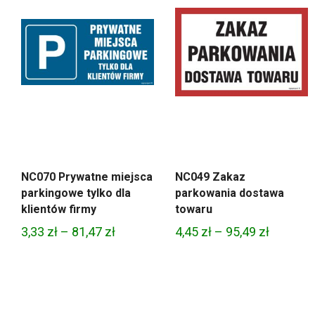
NC070 Prywatne miejsca
NC049 Zakaz
parkingowe tylko dla
parkowania dostawa
klientów firmy
towaru
Zakres
Zakres
3,33
zł
–
81,47
zł
4,45
zł
–
95,49
zł
cen:
cen:
od
od
3,33 zł
4,45 zł
do
do