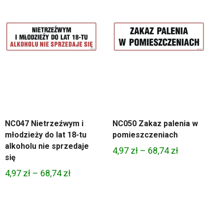
NC047 Nietrzeźwym i
NC050 Zakaz palenia w
młodzieży do lat 18-tu
pomieszczeniach
alkoholu nie sprzedaje
Zakres
4,97
zł
–
68,74
zł
się
cen:
Zakres
4,97
zł
–
68,74
zł
od
cen:
4,97 zł
od
do
4,97 zł
68,74 zł