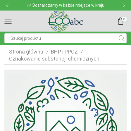
Dostarczamy w każde miejsce w kraju
0
Pole
wyszukiwania
Strona główna
BHP i PPOŻ
/
/
Oznakowanie substancji chemicznych