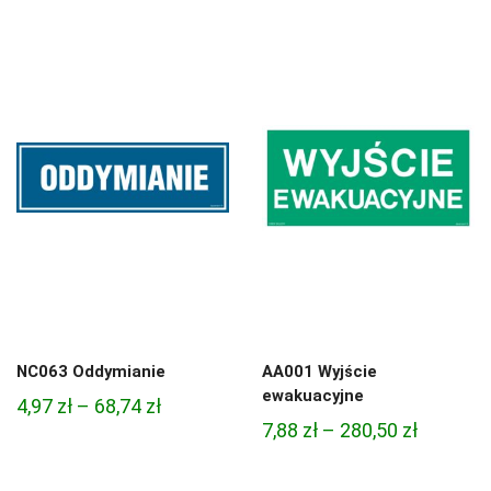
cen:
4,45 zł
od
do
4,45 zł
95,49 zł
do
95,49 zł
NC063 Oddymianie
AA001 Wyjście
ewakuacyjne
Zakres
4,97
zł
–
68,74
zł
Zakres
7,88
zł
–
280,50
zł
cen:
cen:
od
od