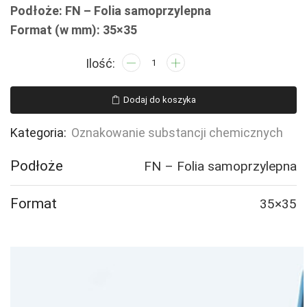
Podłoże: FN – Folia samoprzylepna
Format (w mm): 35×35
ilość
LD004
Produkt
Dodaj do koszyka
pod
ciśnieniem
Kategoria:
Oznakowanie substancji chemicznych
-
30
Podłoże
FN – Folia samoprzylepna
naklejek
Format
35×35