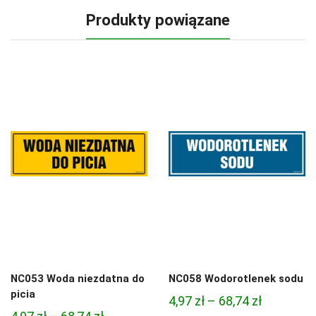
Produkty powiązane
NC053 Woda niezdatna do
NC058 Wodorotlenek sodu
picia
Zakres
4,97
zł
–
68,74
zł
Zakres