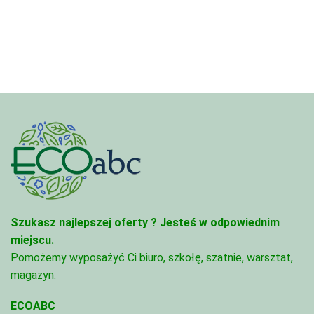
4,97 zł
7,88 zł
do
do
68,74 zł
280,50 z
Szukasz najlepszej oferty ?
Jesteś w odpowiednim
miejscu.
Pomożemy wyposażyć Ci biuro, szkołę, szatnie, warsztat,
magazyn.
ECOABC