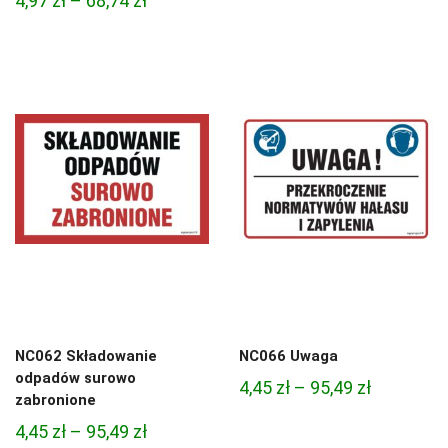
4,97
zł
–
68,74
zł
cen:
cen:
od
od
4,97 zł
4,97 zł
do
do
68,74 zł
68,74 zł
NC062 Składowanie
NC066 Uwaga
odpadów surowo
Zakres
4,45
zł
–
95,49
zł
zabronione
cen:
Zakres
4,45
zł
–
95,49
zł
od