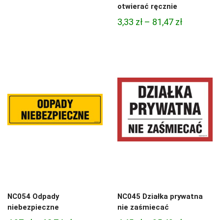
cen:
otwierać ręcznie
od
Zakres
3,33
zł
–
81,47
zł
4,97 zł
cen:
do
od
68,74 zł
3,33 zł
do
81,47 zł
NC054 Odpady
NC045 Działka prywatna
niebezpieczne
nie zaśmiecać