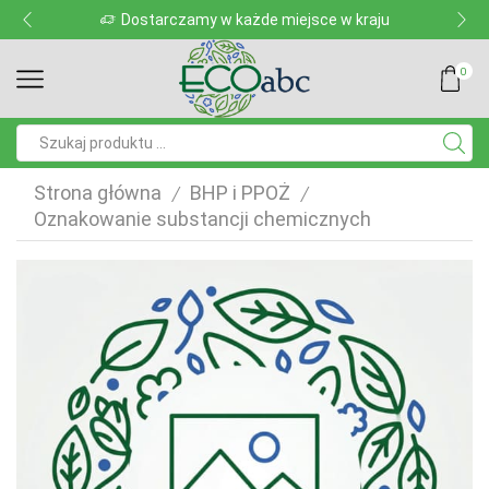
Dostarczamy w każde miejsce w kraju
0
Pole
wyszukiwania
Strona główna
BHP i PPOŻ
/
/
Oznakowanie substancji chemicznych