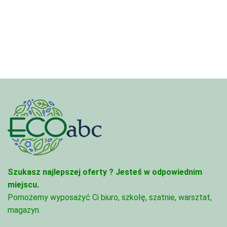
od
3,33 zł
4,45 zł
do
do
81,47 zł
95,49 zł
Szukasz najlepszej oferty ?
Jesteś w odpowiednim
miejscu.
Pomożemy wyposażyć Ci biuro, szkołę, szatnie, warsztat,
magazyn.