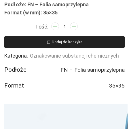
Podłoże: FN – Folia samoprzylepna
Format (w mm): 35×35
ilość
LD007
Produkt
Dodaj do koszyka
zagrażający
zdrowiu
Kategoria:
Oznakowanie substancji chemicznych
-
30
Podłoże
FN – Folia samoprzylepna
naklejek
Format
35×35