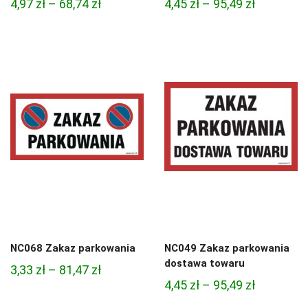
Zakres
Zakres
4,97
zł
–
68,74
zł
4,45
zł
–
95,49
zł
cen:
cen:
od
od
4,97 zł
4,45 zł
do
do
68,74 zł
95,49 zł
NC068 Zakaz parkowania
NC049 Zakaz parkowania
dostawa towaru
Zakres
3,33
zł
–
81,47
zł
Zakres
4,45
zł
–
95,49
zł
cen:
cen:
od