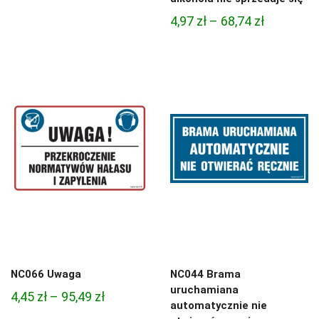
cen:
Zakres
4,97
zł
–
68,74
zł
od
cen:
4,97 zł
od
do
4,97 zł
68,74 zł
do
68,74 zł
NC066 Uwaga
NC044 Brama
uruchamiana
Zakres
4,45
zł
–
95,49
zł
automatycznie nie
cen: