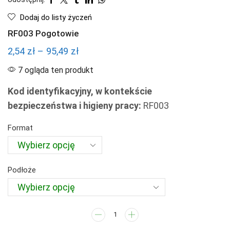
Dodaj do listy życzeń
RF003 Pogotowie
Zakres
2,54
zł
–
95,49
zł
cen:
7 ogląda ten produkt
od
Kod identyfikacyjny, w kontekście
2,54 zł
bezpieczeństwa i higieny pracy:
RF003
do
95,49 zł
Format
Podłoże
ilość
RF003