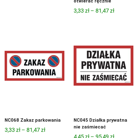
otwierać ręcznie
od
Zakres
3,33
zł
–
81,47
zł
4,45 zł
cen:
do
od
95,49 zł
3,33 zł
do
81,47 zł
NC068 Zakaz parkowania
NC045 Działka prywatna
nie zaśmiecać
Zakres
3,33
zł
–
81,47
zł
Zakres
4,45
zł
–
95,49
zł
cen: