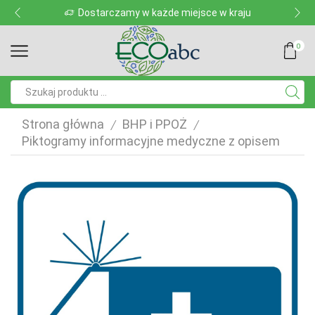
tarczamy w każde miejsce w kraju
Dostarc
0
Pole
wyszukiwania
Strona główna
BHP i PPOŻ
/
/
Piktogramy informacyjne medyczne z opisem