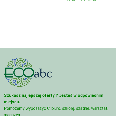
cen:
od
od
3,33 zł
4,45 zł
do
do
81,47 zł
95,49 zł
Szukasz najlepszej oferty ?
Jesteś w odpowiednim
miejscu.
Pomożemy wyposażyć Ci biuro, szkołę, szatnie, warsztat,
magazyn.