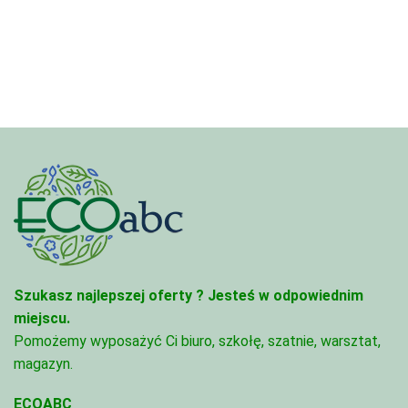
od
4,97 zł
4,97 zł
do
do
68,74 zł
68,74 zł
Szukasz najlepszej oferty ?
Jesteś w odpowiednim
miejscu.
Pomożemy wyposażyć Ci biuro, szkołę, szatnie, warsztat,
magazyn.
ECOABC