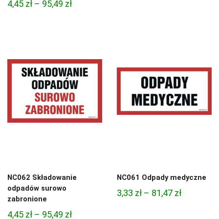
Zakres
4,45
zł
–
95,49
zł
cen:
cen:
od
od
4,97 zł
4,45 zł
do
do
68,74 zł
95,49 zł
NC062 Składowanie
NC061 Odpady medyczne
odpadów surowo
Zakres
3,33
zł
–
81,47
zł
zabronione
cen:
Zakres
4,45
zł
–
95,49
zł
od