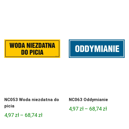
cen:
3,33 zł
od
do
4,45 zł
81,47 zł
do
95,49 zł
NC053 Woda niezdatna do
NC063 Oddymianie
picia
Zakres
4,97
zł
–
68,74
zł
Zakres
4,97
zł
–
68,74
zł
cen:
cen:
od