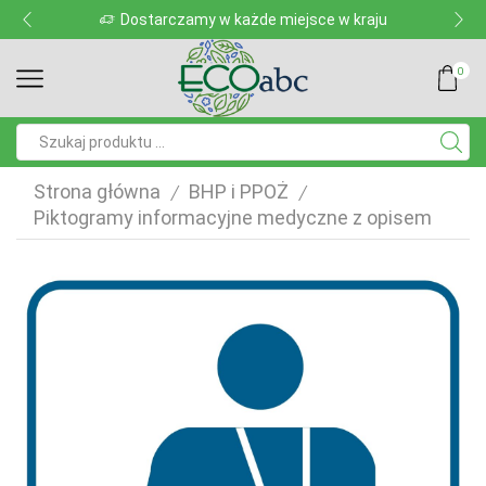
Dostarczamy w każde miejsce w kraju
0
Pole
wyszukiwania
Strona główna
BHP i PPOŻ
/
/
Piktogramy informacyjne medyczne z opisem