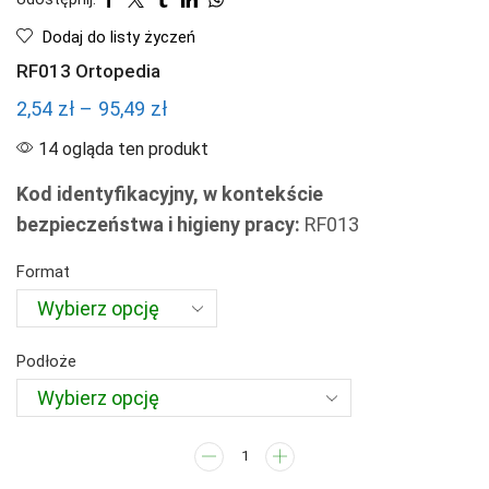
Dodaj do listy życzeń
RF013 Ortopedia
Zakres
2,54
zł
–
95,49
zł
cen:
14 ogląda ten produkt
od
Kod identyfikacyjny, w kontekście
2,54 zł
bezpieczeństwa i higieny pracy:
RF013
do
95,49 zł
Format
Podłoże
ilość
RF013