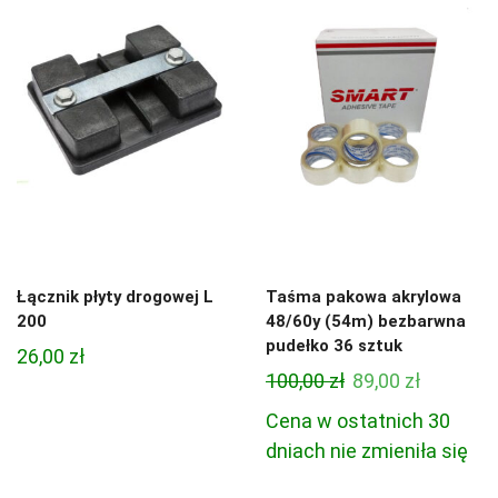
Łącznik płyty drogowej L
Taśma pakowa akrylowa
200
48/60y (54m) bezbarwna
pudełko 36 sztuk
26,00
zł
Pierwotna
Aktualn
100,00
zł
89,00
zł
cena
cena
Cena w ostatnich 30
wynosiła:
wynosi:
dniach nie zmieniła się
100,00 zł.
89,00 zł.