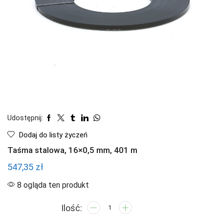
Udostępnij:
Dodaj do listy życzeń
Taśma stalowa, 16×0,5 mm, 401 m
547,35
zł
8 ogląda ten produkt
ilość
Taśma