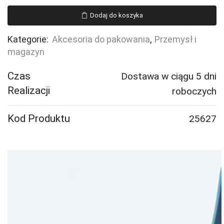
stalowa,
Dodaj do koszyka
16x0,5
mm,
Kategorie:
Akcesoria do pakowania
,
Przemysł i
401
magazyn
m
Czas
Dostawa w ciągu 5 dni
Realizacji
roboczych
Kod Produktu
25627