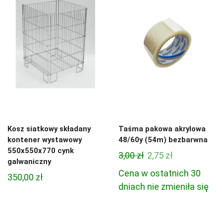
Kosz siatkowy składany
Taśma pakowa akrylowa
kontener wystawowy
48/60y (54m) bezbarwna
550x550x770 cynk
Pierwotna
Aktualna
3,00
zł
2,75
zł
galwaniczny
cena
cena
Cena w ostatnich 30
350,00
zł
wynosiła:
wynosi:
dniach nie zmieniła się
3,00 zł.
2,75 zł.