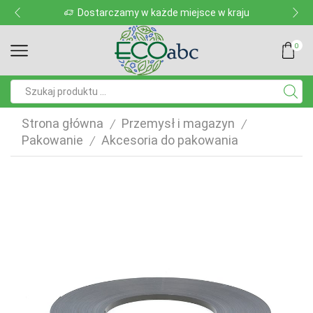
Dostarczamy w każde miejsce w kraju
0
Pole
wyszukiwania
Strona główna
Przemysł i magazyn
/
/
Pakowanie
Akcesoria do pakowania
/