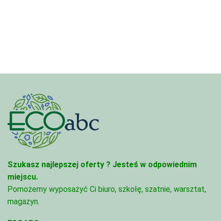
120,00 zł
Szukasz najlepszej oferty ?
Jesteś w odpowiednim
miejscu.
Pomożemy wyposażyć Ci biuro, szkołę, szatnie, warsztat,
magazyn.