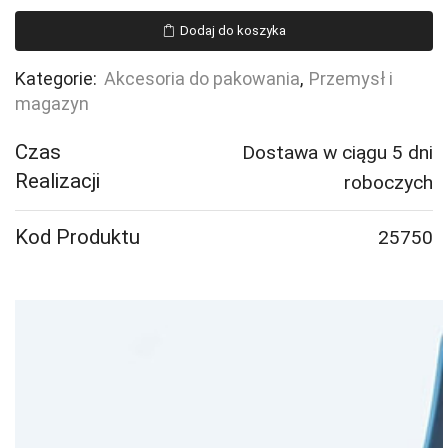
stalowa,
Dodaj do koszyka
19x0,5
mm,
Kategorie:
Akcesoria do pakowania
,
Przemysł i
388
magazyn
m
Czas
Dostawa w ciągu 5 dni
Realizacji
roboczych
Kod Produktu
25750