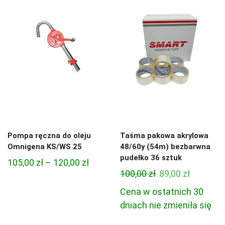
Pompa ręczna do oleju
Taśma pakowa akrylowa
Omnigena KS/WS 25
48/60y (54m) bezbarwna
pudełko 36 sztuk
Zakres
105,00
zł
–
120,00
zł
Pierwotna
Aktualn
100,00
zł
89,00
zł
cen:
cena
cena
od
Cena w ostatnich 30
wynosiła:
wynosi:
105,00 zł
dniach nie zmieniła się
100,00 zł.
89,00 zł.
do