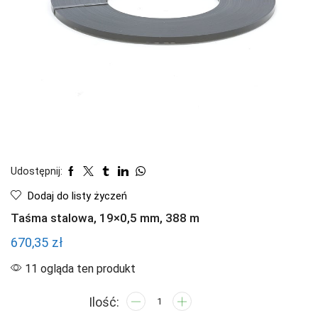
Udostępnij:
Dodaj do listy życzeń
Taśma stalowa, 19×0,5 mm, 388 m
670,35
zł
11 ogląda ten produkt
ilość
Taśma